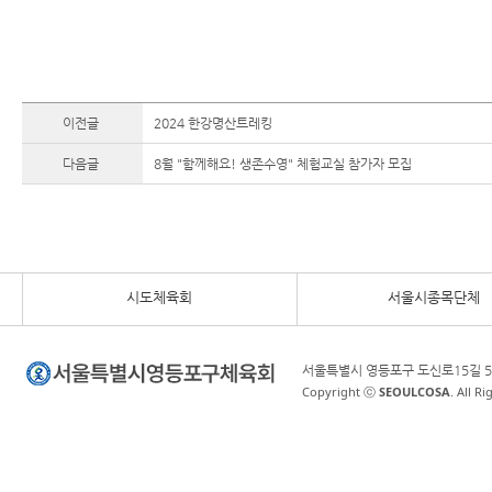
이전글
2024 한강명산트레킹
다음글
8월 "함께해요! 생존수영" 체험교실 참가자 모집
시도체육회
서울시종목단체
서울특별시 영등포구 도신로15길 5
Copyright ⓒ
SEOULCOSA
. All R