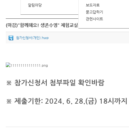
알림마당
보도자료
묻고답하기
관련사이트
(마감)"함께해요! 생존수영" 체험교실 안내
참가신청서(개인).hwp
※
참가신청서
첨부파일 확인
바람
※
제출기한: 2024. 6. 28.(금) 18시까지