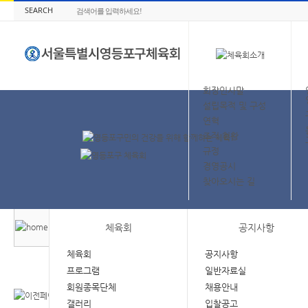
SEARCH
회장인사말
설립목적 및 구성
연혁
조직 현황
규정
경영공시
찾아오시는 길
체육회
공지사항
체육회
공지사항
프로그램
일반자료실
회원종목단체
채용안내
갤러리
입찰공고