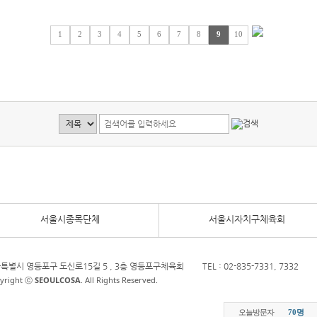
1
2
3
4
5
6
7
8
9
10
서울시종목단체
서울시자치구체육회
특별시 영등포구 도신로15길 5 , 3층 영등포구체육회
TEL : 02-835-7331, 7332
yright ⓒ
SEOULCOSA
. All Rights Reserved.
오늘방문자
70명