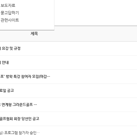
보도자료
묻고답하기
관련사이트
제목
 요강 및 규정
5회 안내
r 영등포' 방학 특강 참여자 모집(마감…
료일 공고
 연계형 그라운드골프 …
크골프협회 회장 당선인 공고
복싱) 프로그램 참가자 승인…