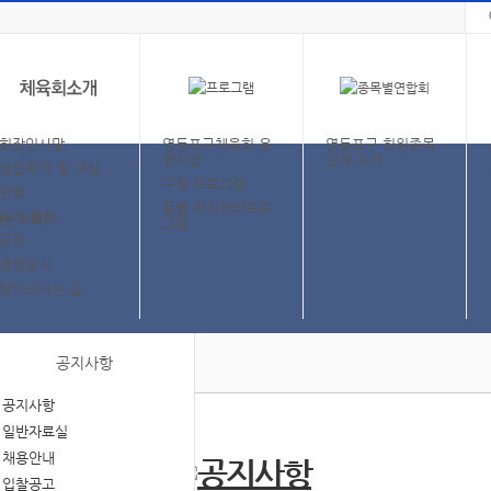
회장인사말
영등포구체육회 운
영등포구 회원종목
영사업
단체 소개
설립목적 및 구성
구청 프로그램
연혁
동별 자치센터프로
조직 현황
그램
규정
경영공시
찾아오시는 길
공지사항
공지사항
일반자료실
채용안내
입찰공고