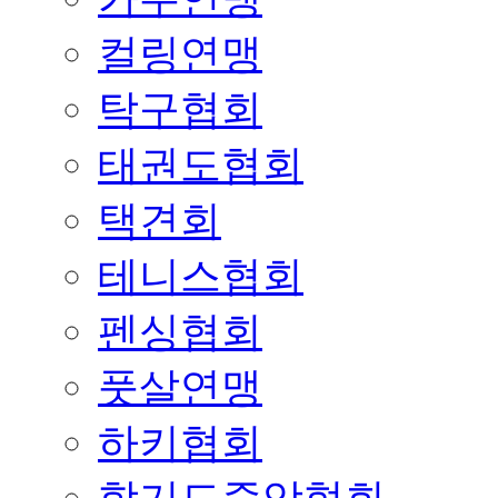
컬링연맹
탁구협회
태권도협회
택견회
테니스협회
펜싱협회
풋살연맹
하키협회