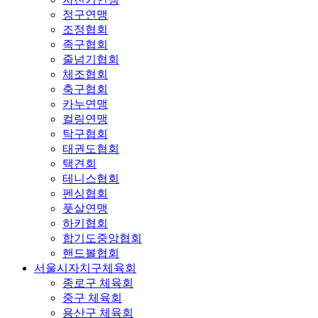
정구연맹
조정협회
족구협회
줄넘기협회
체조협회
축구협회
카누연맹
컬링연맹
탁구협회
태권도협회
택견회
테니스협회
펜싱협회
풋살연맹
하키협회
합기도중앙협회
핸드볼협회
서울시자치구체육회
종로구 체육회
중구 체육회
용산구 체육회