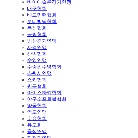
바이애슬론경기연맹
배구협회
배드민턴협회
보디빌딩협회
복싱협회
볼링협회
빙상경기연맹
사격연맹
산악협회
수영연맹
수중핀수영협회
스쿼시연맹
스키협회
씨름협회
아이스하키협회
야구소프트볼협회
양궁협회
역도연맹
우슈협회
유도회
육상연맹
자전거연맹