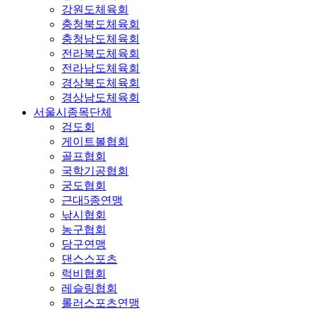
강원도체육회
충청북도체육회
충청남도체육회
전라북도체육회
전라남도체육회
경상북도체육회
경상남도체육회
서울시종목단체
검도회
게이트볼협회
골프협회
국학기공협회
궁도협회
근대5종연맹
낚시협회
농구협회
당구연맹
댄스스포츠
럭비협회
레슬링협회
롤러스포츠연맹