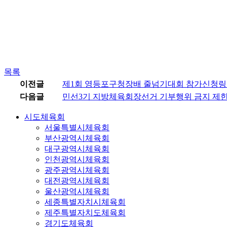
목록
이전글
제1회 영등포구청장배 줄넘기대회 참가신청링
다음글
민선3기 지방체육회장선거 기부행위 금지 제한
시도체육회
서울특별시체육회
부산광역시체육회
대구광역시체육회
인천광역시체육회
광주광역시체육회
대전광역시체육회
울산광역시체육회
세종특별자치시체육회
제주특별자치도체육회
경기도체육회