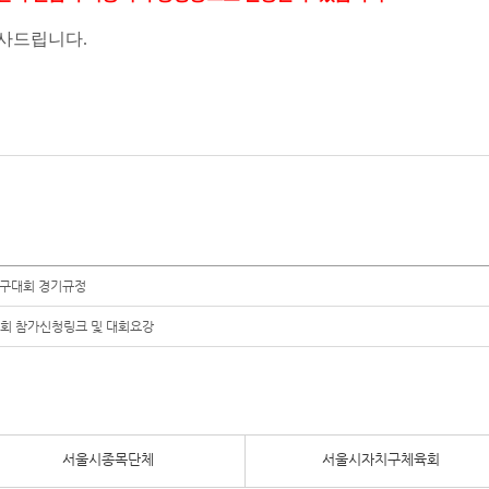
감사드립니다
.
축구대회 경기규정
회 참가신청링크 및 대회요강
서울시종목단체
서울시자치구체육회