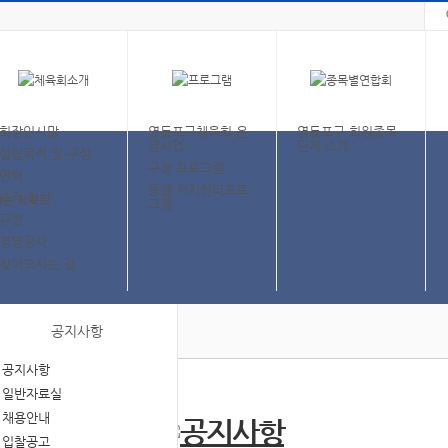
회장인사말
영등포구체육회 운
영등포구 회원종목
영사업
단체 소개
설립목적 및 구성
구청 프로그램
연혁
동별 자치센터프로
조직 현황
그램
규정
경영공시
찾아오시는 길
공지사항
공지사항
일반자료실
채용안내
입찰공고